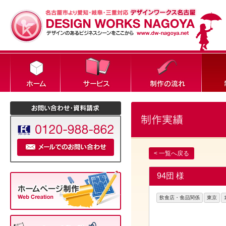
< 一覧へ戻る
94団 様
飲食店・食品関係
東京