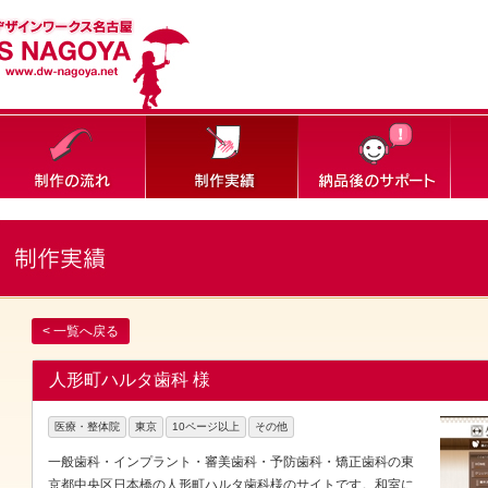
< 一覧へ戻る
人形町ハルタ歯科 様
医療・整体院
東京
10ページ以上
その他
一般歯科・インプラント・審美歯科・予防歯科・矯正歯科の東
京都中央区日本橋の人形町ハルタ歯科様のサイトです。和室に