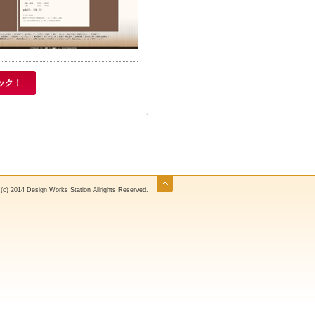
ック！
 (c) 2014 Design Works Station Allrights Reserved.